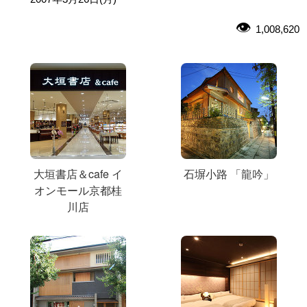
1,008,620
大垣書店＆cafe イ
石塀小路 「龍吟」
オンモール京都桂
川店