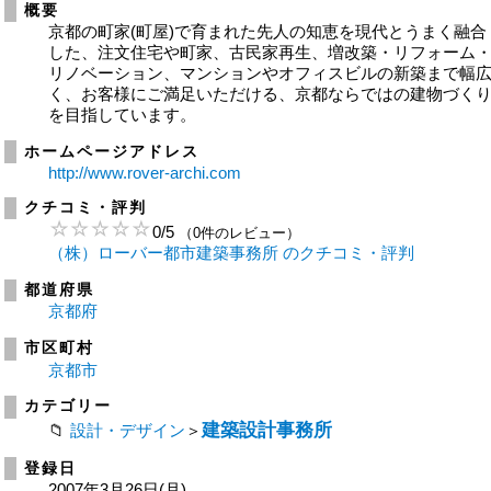
概要
京都の町家(町屋)で育まれた先人の知恵を現代とうまく融合
した、注文住宅や町家、古民家再生、増改築・リフォーム
リノベーション、マンションやオフィスビルの新築まで幅
く、お客様にご満足いただける、京都ならではの建物づく
を目指しています。
ホームページアドレス
http://www.rover-archi.com
クチコミ・評判
0
/
5
（0件のレビュー）
（株）ローバー都市建築事務所 のクチコミ・評判
都道府県
京都府
市区町村
京都市
カテゴリー
建築設計事務所
設計・デザイン
＞
登録日
2007年3月26日(月)