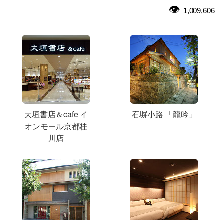
1,009,606
大垣書店＆cafe イ
石塀小路 「龍吟」
オンモール京都桂
川店