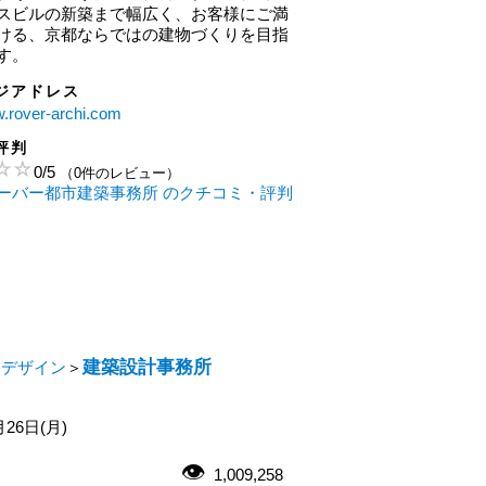
スビルの新築まで幅広く、お客様にご満
ける、京都ならではの建物づくりを目指
す。
ジアドレス
w.rover-archi.com
評判
0
/
5
（0件のレビュー）
ーバー都市建築事務所 のクチコミ・評判
建築設計事務所
・デザイン
＞
月26日(月)
1,009,258