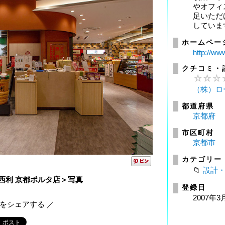
やオフィ
足いただ
していま
ホームペー
http://ww
クチコミ・
（株）ロ
都道府県
京都府
市区町村
京都市
カテゴリー
設計
の西利 京都ポルタ店＞写真
登録日
2007年3
報をシェアする ／