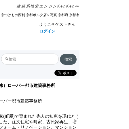
建築系検索エンジンKenKen👀
s＜京つけもの西利 京都ポルタ店＞写真 京都府 京都市
ようこそゲストさん
ログイン
株）ローバー都市建築事務所
ーバー都市建築事務所
家(町屋)で育まれた先人の知恵を現代とう
した、注文住宅や町家、古民家再生、増
フォーム・リノベーション、マンション