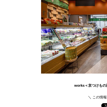
works＜京つけも
＼ この情