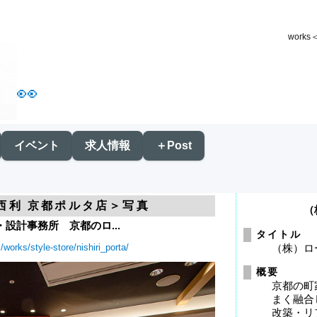
work
👀
イベント
求人情報
＋Post
の西利 京都ポルタ店＞写真
（
設計事務所 京都のロ...
タイトル
works/style-store/nishiri_porta/
（株）ロ
概要
京都の町
まく融合
改築・リ