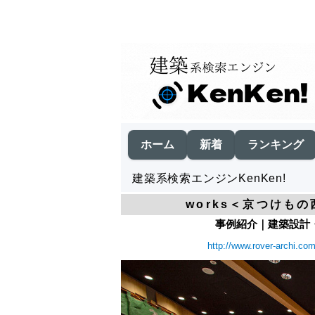
ホーム
新着
ランキング
建築系検索エンジンKenKen!
works＜京つけも
事例紹介｜建築設計・
http://www.rover-archi.com/