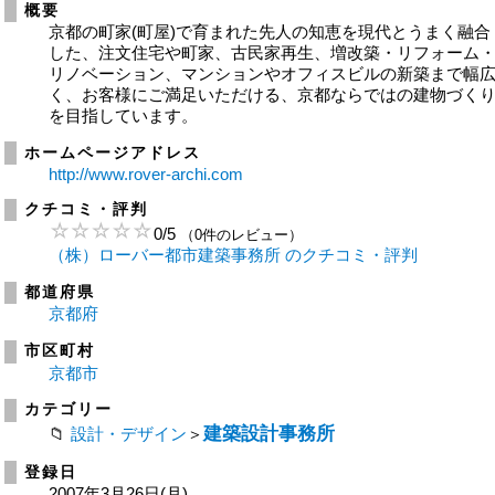
概要
京都の町家(町屋)で育まれた先人の知恵を現代とうまく融合
した、注文住宅や町家、古民家再生、増改築・リフォーム
リノベーション、マンションやオフィスビルの新築まで幅
く、お客様にご満足いただける、京都ならではの建物づく
を目指しています。
ホームページアドレス
http://www.rover-archi.com
クチコミ・評判
0
/
5
（0件のレビュー）
（株）ローバー都市建築事務所 のクチコミ・評判
都道府県
京都府
市区町村
京都市
カテゴリー
建築設計事務所
設計・デザイン
＞
登録日
2007年3月26日(月)