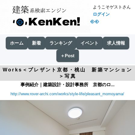
ようこそゲストさん
ログイン
👀
ホーム
新着
ランキング
イベント
求人情報
＋Post
Works＜プレザント京都・桃山 新築マンション
＞写真
事例紹介｜建築設計・設計事務所 京都のロ...
http://www.rover-archi.com/works/style-life/pleasant_momoyama/