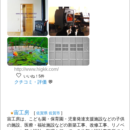
http://www.higkk.com/
🤍
いいね！5件
クチコミ・評価
宙工房
[
佐賀県
佐賀市
]
宙工房は、こども園・保育園・児童発達支援施設などの子供
の施設、医療・福祉施設などの新築工事、改修工事、リノベ