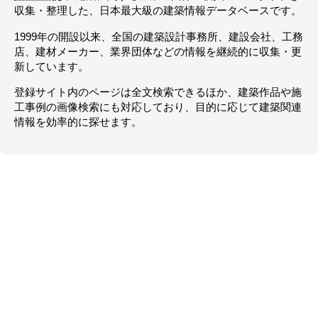
収集・整理した、日本最大級の建築情報データベースです。
7月17日(金)よりヒューマントラストシネマ有楽町、新宿武蔵野館、アッ
プリンク吉祥寺ほかにて全国
公開
1999年の開設以来、全国の建築設計事務所、建設会社、工務
店、建材メーカー、業界団体などの情報を継続的に収集・更
新しています。
登録サイト内のページは全文検索できるほか、建築作品や施
工事例の画像検索にも対応しており、目的に応じて建築関連
情報を効率的に探せます。