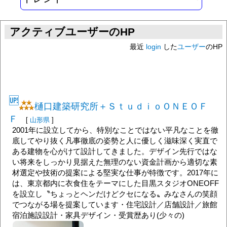
アクティブユーザーのHP
最近
login
した
ユーザー
のHP
🆙
樋口建築研究所＋ＳｔｕｄｉｏＯＮＥＯＦ
Ｆ
[
山形県
]
2001年に設立してから、特別なことではない平凡なことを徹
底してやり抜く凡事徹底の姿勢と人に優しく滋味深く実直で
ある建物を心がけて設計してきました。デザイン先行ではな
い将来をしっかり見据えた無理のない資金計画から適切な素
材選定や技術の提案による堅実な仕事が特徴です。2017年に
は、東京都内に衣食住をテーマにした目黒スタジオONEOFF
を設立し〝ちょっとヘンだけどクセになる〟みなさんの笑顔
でつながる場を提案しています・住宅設計／店舗設計／旅館
宿泊施設設計・家具デザイン・受賞歴あり(少々の)