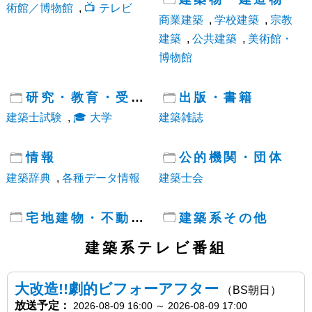
術館／博物館
,
テレビ
商業建築
,
学校建築
,
宗教
建築
,
公共建築
,
美術館・
博物館
研究・教育・受験
出版・書籍
建築士試験
,
大学
建築雑誌
情報
公的機関・団体
建築辞典
,
各種データ情報
建築士会
宅地建物・不動産
建築系その他
建築系テレビ番組
大改造!!劇的ビフォーアフター
（BS朝日）
放送予定：
2026-08-09 16:00
～
2026-08-09 17:00