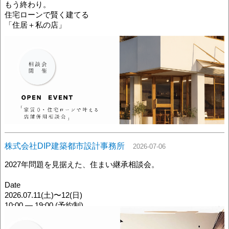
もう終わり。
住宅ローンで賢く建てる
「住居＋私の店」
美容室、飲食店、カフェ、サロン。
「いつか自分の店を持ちたい」を、住まいと一緒に考える個別
相談会開催します！
ぜひこの機会にご相談ください！
株式会社DIP建築都市設計事務所
2026-07-06
2027年問題を見据えた、住まい継承相談会。
Date
2026.07.11(土)〜12(日)
10:00 — 19:00 (予約制)
Place
DIP事務所/zoom