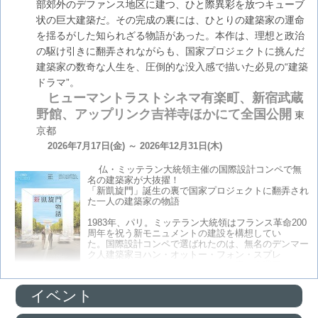
部郊外のデファンス地区に建つ、ひと際異彩を放つキューブ
状の巨大建築だ。その完成の裏には、ひとりの建築家の運命
を揺るがした知られざる物語があった。本作は、理想と政治
の駆け引きに翻弄されながらも、国家プロジェクトに挑んだ
建築家の数奇な人生を、圧倒的な没入感で描いた必見の“建築
ドラマ”。
ヒューマントラストシネマ有楽町、新宿武蔵
野館、アップリンク吉祥寺ほかにて全国公開
東
京都
2026年7月17日(金) ～ 2026年12月31日(木)
仏・ミッテラン大統領主催の国際設計コンペで無
名の建築家が大抜擢！
「新凱旋門」誕生の裏で国家プロジェクトに翻弄され
た一人の建築家の物語
1983年、パリ。ミッテラン大統領はフランス革命200
周年を祝う新モニュメントの建設を構想してい
た。国際設計コンペで選ばれたのは、無名のデンマー
ク人建築家ヨハン・オットー・フォン・スプレ
ッケルセン。イタリア・カッラーラ産の大理石による
キューブ状のアーチと、そのふもとに雲のよう
な屋根が浮かぶ大胆なプランは、大統領の心を射止め、彼を一夜にして
イベント
時の人にした。しかし、完璧
を追い求める彼の前には、予算や政治的圧力、周囲の思惑が立ちはだか