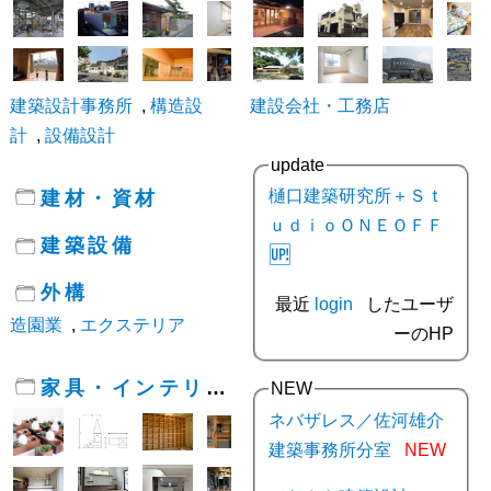
建築設計事務所
,
構造設
建設会社・工務店
計
,
設備設計
update
樋口建築研究所＋Ｓｔ
建材・資材
ｕｄｉｏＯＮＥＯＦＦ
建築設備
🆙
外構
最近
login
したユーザ
造園業
,
エクステリア
ーのHP
家具・インテリア
NEW
ネバザレス／佐河雄介
建築事務所分室
NEW