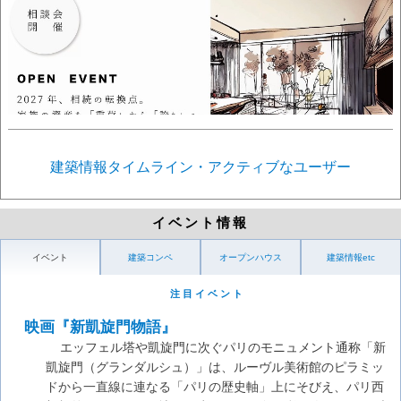
2027年、相続の転換点。
家族の資産を、「重荷」から「誇り」へ。
2027年、団塊の世代がすべて80代に突入し、日本の相続は大き
な節目を迎えます。
不動産が「負の遺産」となるか、「真の資産」となるかの分か
れ道です。
建築情報タイムライン・アクティブなユーザー
私たちが提案するのは、単なる税務上の処理ではありません。
設計事務所ならではの視点で、土地の価値を再定義し、
家族が誇りを持って住み継げる、物語のある継承をデザインす
イベント情報
ること。
DIPは、2027年という時代の要請に応え、
イベント
建築コンペ
オープンハウス
建築情報etc
あなたの家の未来を、より美しく、より確かなものへと導きま
す。
注目イベント
ぜひご興味のある方は相談会にご応募ください。
映画『新凱旋門物語』
エッフェル塔や凱旋門に次ぐパリのモニュメント通称「新
凱旋門（グランダルシュ）」は、ルーヴル美術館のピラミッ
ドから一直線に連なる「パリの歴史軸」上にそびえ、パリ西