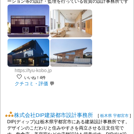
ーション等の設計・監理を行っている佐賀の設計事務所です
https://tyu-kobo.jp
🤍
いいね！4件
クチコミ・評価
株式会社DIP建築都市設計事務所
[
栃木県
宇都宮市
]
DIP(ディップ)は栃木県宇都宮市にある建築設計事務所です。
デザインのこだわりと住みやすさを両立させる注文住宅で