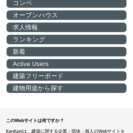
る。理想を貫くか、現実に折
コンペ
り合いをつけるか。巨大プロジェクトの渦中で、一人の建築家が下す“あ
る決断”とは――。
エッフェル塔や凱旋門に次ぐパリのモニュメント通称「新凱旋門（グラ
オープンハウス
ンダルシュ）」は、ルーヴル
美術館のガラスのピラミッドから一直線に連なる「パリの歴史軸」上に
求人情報
そびえ、パリ西部郊外のデフ
ァンス地区に建つ、ひと際異彩を放つキューブ状の巨大建築だ。その完
成の裏には、ひとりの建築家
ランキング
の運命を揺るがした知られざる物語があった。本作は、ジャーナリスト
のロランス・コセによる著書
『新凱旋門物語 ラ・グランダルシュ』（草思社）を基に、理想と政治
新着
の駆け引きに翻弄されながら
も、国家プロジェクトに挑んだ建築家の数奇な人生を、圧倒的な没入感
Active Users
で描いたヒューマンドラマ。
『新凱旋門物語』
建築フリーボード
監督・脚本：ステファン・ドゥムースティエ 出演：クレス・バング、
スワン・アルロー、グザヴィ
エ・ドラン 原作：「新凱旋門物語 ラ・グランダルシュ」 ロランス・コ
建物用途から探す
セ著 北代美和子訳（草思
社）
2025／フランス・デンマーク／フランス語・英語・デンマーク語・イタ
リア語／106分／1.37:１／
5.1ch 原題：L'Inconnu de la Grande Arche 英題：The Great Arch 字
幕：齋藤敦子
後援：在日フランス大使館、アンスティチュ・フランセ、デンマーク王
このWebサイトは何ですか？
国大使館 協力：ユニフラン
ス 配給：ミモザフィルムズ ©2025 AGAT FILMS, LE PACTE
【公式サイト】https://mimosafilms.com/thegreatarch/
KenKen!
は、建築に関する企業・団体・個人のWebサイトを