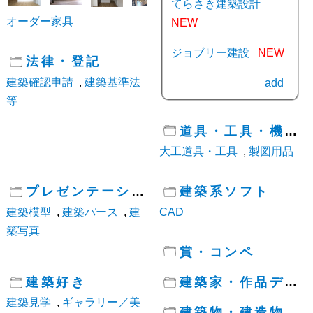
てらさき建築設計
オーダー家具
NEW
ジョブリー建設
NEW
法律・登記
建築確認申請
,
建築基準法
add
等
道具・工具・機械
大工道具・工具
,
製図用品
プレゼンテーション
建築系ソフト
建築模型
,
建築パース
,
建
CAD
築写真
賞・コンペ
建築好き
建築家・作品データ
建築見学
,
ギャラリー／美
建築物・建造物