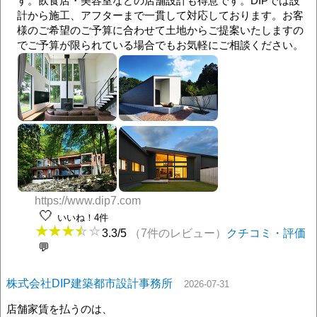
す。飲食店・美容室などの店舗設計も得意です。DIPでは設
計から施工、アフターまで一貫して対応しております。お客
様のご希望のご予算に合わせて土地からご提案いたしますの
でご予算が限られている場合でもお気軽にご相談ください。
https://www.dip7.com
🤍
いいね！4件
3.3/5
（7件のレビュー）
クチコミ・評価
株式会社DIP建築都市設計事務所
2026-07-31
店舗家賃を払うのは、