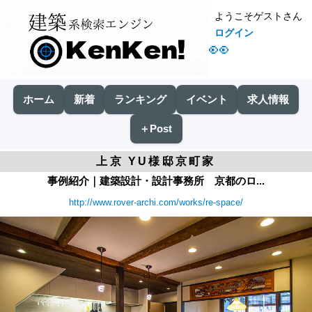
ようこそゲストさん
ログイン
👀
ホーム
新着
ランキング
イベント
求人情報
＋Post
上京 YU様邸京町家
事例紹介｜建築設計・設計事務所 京都のロ...
http://www.rover-archi.com/works/re-space/