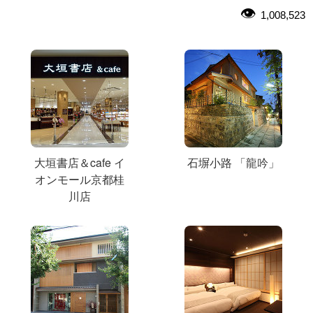
1,008,523
大垣書店＆cafe イ
石塀小路 「龍吟」
オンモール京都桂
川店