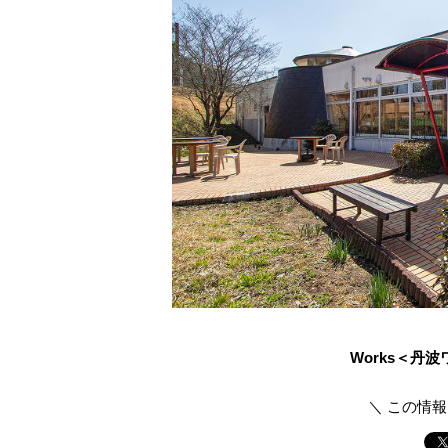
Works＜丹
＼ この情