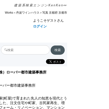
建築系検索エンジンKenKen👀
Works＜丹波ワインハウス＞写真 京都府 京都市
ようこそゲストさん
ログイン
株）ローバー都市建築事務所
ーバー都市建築事務所
家(町屋)で育まれた先人の知恵を現代とう
した、注文住宅や町家、古民家再生、増
フォーム・リノベーション、マンション