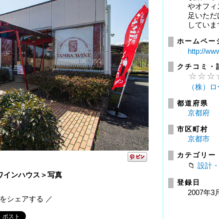
やオフィ
足いただ
していま
ホームペー
http://ww
クチコミ・
（株）ロ
都道府県
京都府
市区町村
京都市
カテゴリー
設計
波ワインハウス＞写真
登録日
2007年3
報をシェアする ／