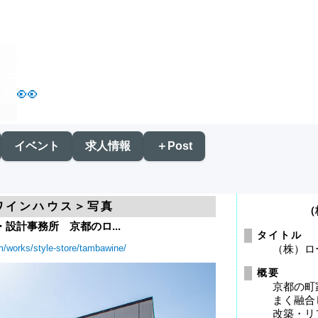
👀
イベント
求人情報
＋Post
波ワインハウス＞写真
（
設計事務所 京都のロ...
タイトル
m/works/style-store/tambawine/
（株）ロ
概要
京都の町
まく融合
改築・リ