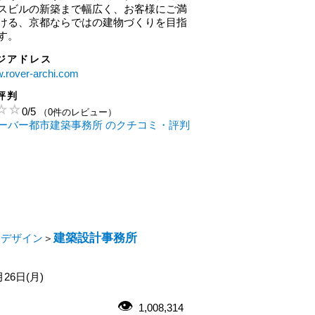
スビルの新築まで幅広く、お客様にご満
ける、京都ならではの建物づくりを目指
す。
ジアドレス
w.rover-archi.com
評判
0
/
5
（0件のレビュー）
ーバー都市建築事務所 のクチコミ・評判
建築設計事務所
・デザイン
＞
月26日(月)
1,008,314