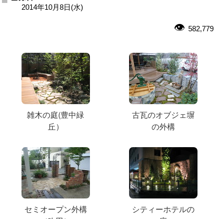
2014年10月8日(水)
582,779
雑木の庭(豊中緑
古瓦のオブジェ塀
丘）
の外構
セミオープン外構
シティーホテルの