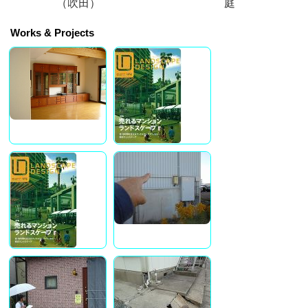
（吹田）
庭
Works & Projects