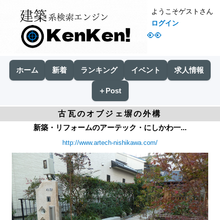
ようこそゲストさん
ログイン
👀
ホーム
新着
ランキング
イベント
求人情報
＋Post
古瓦のオブジェ塀の外構
新築・リフォームのアーテック・にしかわ一...
http://www.artech-nishikawa.com/