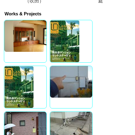
（吹田）
庭
Works & Projects