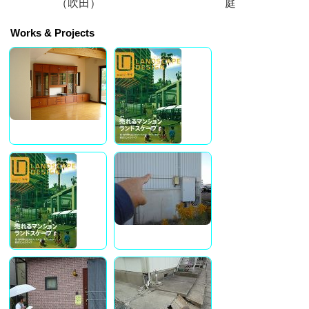
（吹田）
庭
Works & Projects