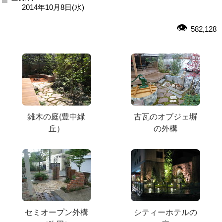
2014年10月8日(水)
582,128
雑木の庭(豊中緑
古瓦のオブジェ塀
丘）
の外構
セミオープン外構
シティーホテルの