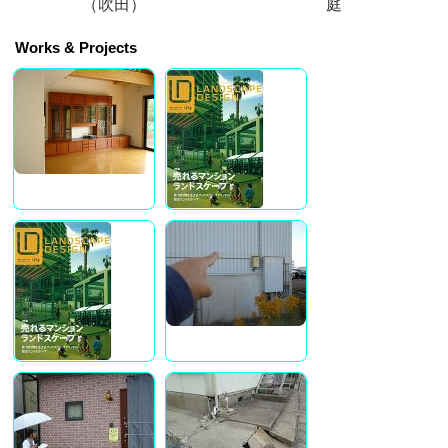
（吹田）
庭
Works & Projects