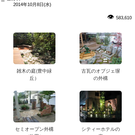
2014年10月8日(水)
583,610
雑木の庭(豊中緑
古瓦のオブジェ塀
丘）
の外構
セミオープン外構
シティーホテルの