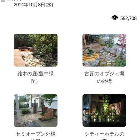
2014年10月8日(水)
582,708
雑木の庭(豊中緑
古瓦のオブジェ塀
丘）
の外構
セミオープン外構
シティーホテルの