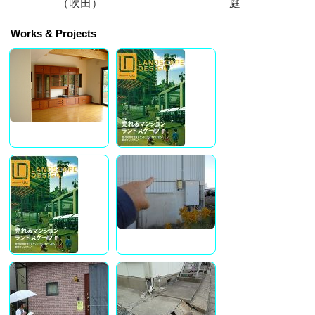
（吹田）
庭
Works & Projects