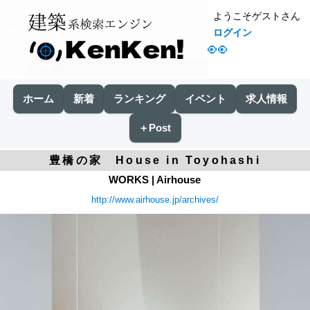
ようこそゲストさん
ログイン
👀
ホーム
新着
ランキング
イベント
求人情報
＋Post
豊橋の家 House in Toyohashi
WORKS | Airhouse
http://www.airhouse.jp/archives/