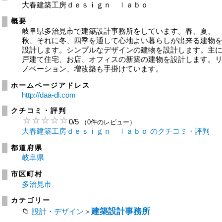
大春建築工房ｄｅｓｉｇｎ ｌａｂｏ
概要
岐阜県多治見市で建築設計事務所をしています。春、夏、
秋、それに冬、四季を通して心地よい暮らしが出来る建物
設計します。シンプルなデザインの建物を設計します。主
戸建て住宅、お店、オフィスの新築の建物を設計します。
ノベーション、増改築も手掛けています。
ホームページアドレス
http://daa-dl.com
クチコミ・評判
0
/
5
（0件のレビュー）
大春建築工房ｄｅｓｉｇｎ ｌａｂｏ のクチコミ・評判
都道府県
岐阜県
市区町村
多治見市
カテゴリー
建築設計事務所
設計・デザイン
＞