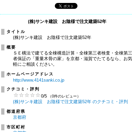
(株)サンキ建設 お陰様で注文建築52年
タイトル
(株)サンキ建設 お陰様で注文建築52年
概要
ＳＥ構法で建てる全棟構造計算・全棟第三者検査・全棟第
者保証の「重量木骨の家」を京都・滋賀でたてるなら、お
軽にご相談ください。
ホームページアドレス
http://www.4141sanki.co.jp
クチコミ・評判
0
/
5
（0件のレビュー）
(株)サンキ建設 お陰様で注文建築52年 のクチコミ・評判
都道府県
京都府
市区町村