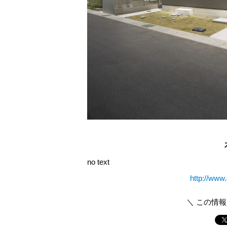
no text
http://www
＼ この情