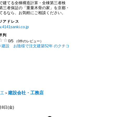
で建てる全棟構造計算・全棟第三者検
第三者保証の「重量木骨の家」を京都・
てるなら、お気軽にご相談ください。
ジアドレス
w.4141sanki.co.jp
評判
0
/
5
（0件のレビュー）
ンキ建設 お陰様で注文建築52年 のクチコ
建設会社・工務店
施工
＞
月8日(金)