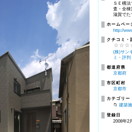
ＳＥ構法
査・全棟
滋賀でた
ホームペー
http://ww
クチコミ・
(株)サ
ミ・評判
都道府県
京都府
市区町村
京都市
カテゴリー
建築
登録日
2008年2