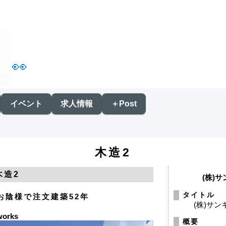
👀
イベント
求人情報
＋Post
木造2
木造2
(株)
タイトル
お陰様で注文建築52年
(株)サ
works
概要