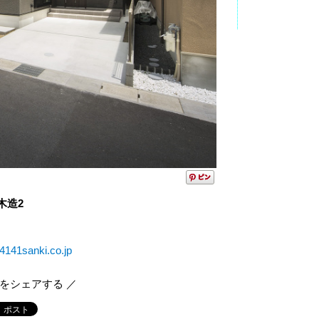
木造2
.4141sanki.co.jp
報をシェアする ／