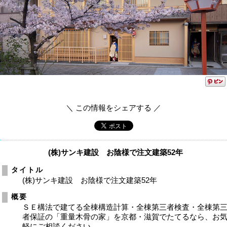
＼ この情報をシェアする ／
(株)サンキ建設 お陰様で注文建築52年
タイトル
(株)サンキ建設 お陰様で注文建築52年
概要
ＳＥ構法で建てる全棟構造計算・全棟第三者検査・全棟第
者保証の「重量木骨の家」を京都・滋賀でたてるなら、お
軽にご相談ください。