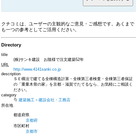
クチコミは、ユーザーの主観的なご意見・ご感想です。あくまで
も一つの参考としてご活用ください。
Directory
title
(株)サンキ建設 お陰様で注文建築52年
URL
http://www.4141sanki.co.jp
description
ＳＥ構法で建てる全棟構造計算・全棟第三者検査・全棟第三者保証
の「重量木骨の家」を京都・滋賀でたてるなら、お気軽にご相談く
ださい。
category
建築施工＞建設会社・工務店
所在地
都道府県
京都府
市区町村
京都市