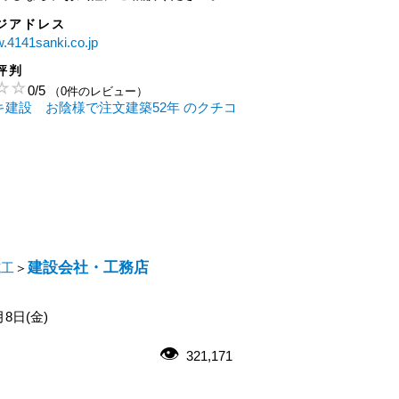
ジアドレス
w.4141sanki.co.jp
評判
0
/
5
（0件のレビュー）
ンキ建設 お陰様で注文建築52年 のクチコ
建設会社・工務店
施工
＞
月8日(金)
321,171