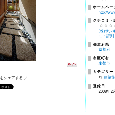
ホームペー
http://ww
クチコミ・
(株)サ
ミ・評判
都道府県
京都府
市区町村
京都市
カテゴリー
建築
報をシェアする ／
登録日
2008年2