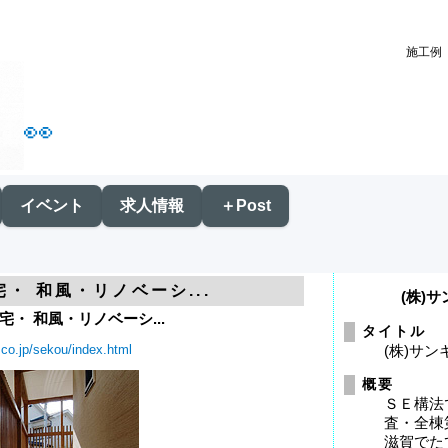
施工例 
👀
イベント
求人情報
＋Post
・ 和風・リノベーシ...
(株)
・ 和風・リノベーシ...
タイトル
.co.jp/sekou/index.html
(株)サ
概要
ＳＥ構法
査・全棟
滋賀でた