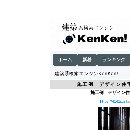
ホーム
新着
ランキング
建築系検索エンジンKenKen!
施工例 デザイン住宅
施工例 デザイン住宅
https://4141sanki