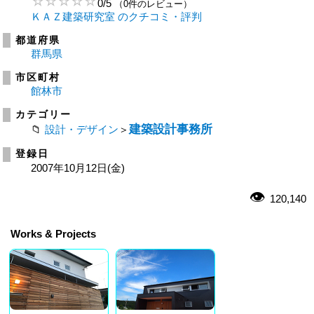
0
/
5
（0件のレビュー）
ＫＡＺ建築研究室 のクチコミ・評判
都道府県
群馬県
市区町村
館林市
カテゴリー
建築設計事務所
設計・デザイン
＞
登録日
2007年10月12日(金)
120,140
Works & Projects