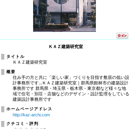
ＫＡＺ建築研究室
タイトル
ＫＡＺ建築研究室
概要
住み手の方と共に「楽しい家」づくりを目指す敷居の低い
計事務所です...ＫＡＺ建築研究室｜群馬県館林市の建築設計
事務所です 群馬県・埼玉県・栃木県・東京都など様々な地
域で住宅・別荘・店舗などのデザイン・設計監理をしてい
建築設計事務所です
ホームページアドレス
http://kaz-archi.com
クチコミ・評判