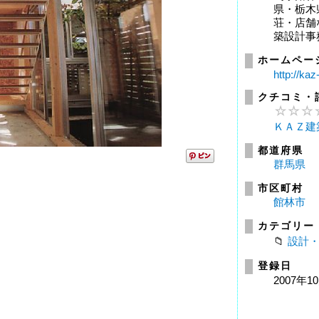
県・栃木
荘・店舗
築設計事
ホームペー
http://ka
クチコミ・
ＫＡＺ建
都道府県
群馬県
市区町村
館林市
カテゴリー
設計
登録日
2007年1