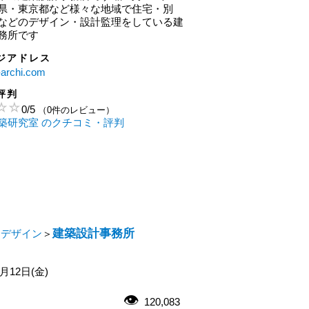
県・東京都など様々な地域で住宅・別
などのデザイン・設計監理をしている建
務所です
ジアドレス
z-archi.com
評判
0
/
5
（0件のレビュー）
築研究室 のクチコミ・評判
建築設計事務所
・デザイン
＞
0月12日(金)
120,083