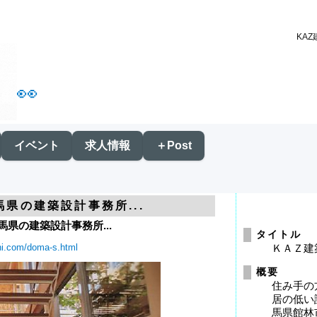
KA
👀
イベント
求人情報
＋Post
馬県の建築設計事務所...
馬県の建築設計事務所...
タイトル
chi.com/doma-s.html
ＫＡＺ建
概要
住み手の
居の低い
馬県館林