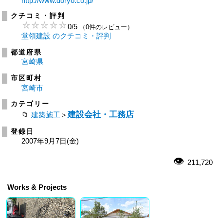
http://www.doryo.co.jp/
クチコミ・評判
0
/
5
（0件のレビュー）
堂領建設 のクチコミ・評判
都道府県
宮崎県
市区町村
宮崎市
カテゴリー
建設会社・工務店
建築施工
＞
登録日
2007年9月7日(金)
211,720
Works & Projects