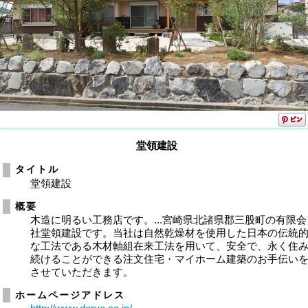
堂領建設
タイトル
堂領建設
概要
木造に明るい工務店です。...宮崎県北諸県郡三股町の有限会
社堂領建設です。当社は自然乾燥材を使用した日本の伝統
な工法である木材軸組在来工法を用いて、安全で、永く住
続けることができる注文住宅・マイホーム建築のお手伝い
させていただきます。
ホームページアドレス