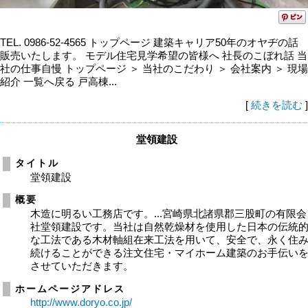
TEL. 0986-52-4565 トップページ 建築キャリア50年のオヤヂの話
販売いたします。 モデル住宅見学希望の皆様へ 社長のこぼれ話 当
社の仕事自慢 トップページ ＞ 当社のこだわり ＞ 会社案内 ＞ 現場
紹介 一覧へ戻る 戸高棟...
[
続きを読む
]
堂領建設
タイトル
堂領建設
概要
木造に明るい工務店です。...宮崎県北諸県郡三股町の有限会
社堂領建設です。当社は自然乾燥材を使用した日本の伝統
な工法である木材軸組在来工法を用いて、安全で、永く住
続けることができる注文住宅・マイホーム建築のお手伝い
させていただきます。
ホームページアドレス
http://www.doryo.co.jp/