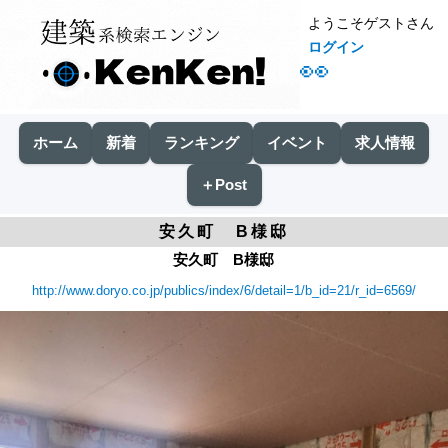
ようこそゲストさん
ログイン
👀
ホーム
新着
ランキング
イベント
求人情報
＋Post
安久町 B様邸
安久町 B様邸
http://www.doryo.co.jp/publics/index/6/detail=1/b_id=21/r_id=6569/