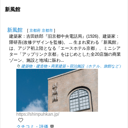
新風館
新風館
[
京都府
京都市
]
建築家：吉田鉄郎『旧京都中央電話局』(1926)、建築家：
隈研吾(改修デザインを監修)。 ... 生まれ変わる「新風館」
は、アジア初上陸となる「エースホテル京都」、ミニシア
ター「アップリンク京都」をはじめとした全20店舗の商業
ゾーン、施設と地域に賑わ...
建築物・建造物＞商業建築＞宿泊施設（ホテル、旅館など）
https://shinpuhkan.jp/
🤍
クチコミ・評価