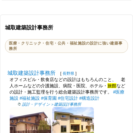
城取建築設計事務所
医療・クリニック・住宅・公共・福祉施設の設計に強い建築事
務所
城取建築設計事務所
[
長野県
]
オフィスビル・飲食店などの設計はもちろんのこと、 老
人ホームなどの介護施設、病院・医院、ホテル・
旅館
など
の設計・施工監理を行う総合建築設計事務所です。
#医療
施設
#福祉施設
#保育園
#住宅設計
#構造設計
設計・デザイン＞建築設計事務所