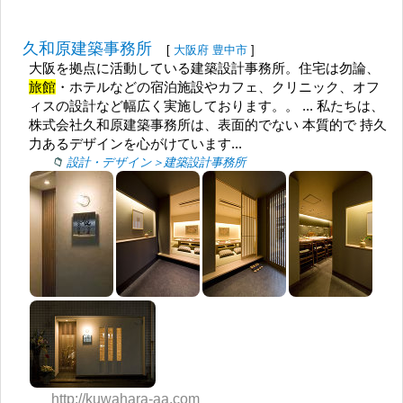
久和原建築事務所
[
大阪府
豊中市
]
大阪を拠点に活動している建築設計事務所。住宅は勿論、
旅館
・ホテルなどの宿泊施設やカフェ、クリニック、オフ
ィスの設計など幅広く実施しております。。 ... 私たちは、
株式会社久和原建築事務所は、表面的でない 本質的で 持久
力あるデザインを心がけています...
設計・デザイン＞建築設計事務所
http://kuwahara-aa.com