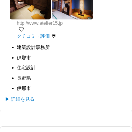
http://www.atelier15.jp
🤍
クチコミ・評価
建築設計事務所
伊那市
住宅設計
長野県
伊那市
▶ 詳細を見る