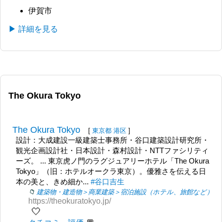
伊賀市
▶ 詳細を見る
The Okura Tokyo
The Okura Tokyo
[
東京都
港区
]
設計：大成建設一級建築士事務所・谷口建築設計研究所・
観光企画設計社・日本設計・森村設計・NTTファシリティ
ーズ。 ... 東京虎ノ門のラグジュアリーホテル「The Okura
Tokyo」（旧：ホテルオークラ東京）。優雅さを伝える日
本の美と、きめ細か...
#谷口吉生
建築物・建造物＞商業建築＞宿泊施設（ホテル、旅館など）
https://theokuratokyo.jp/
🤍