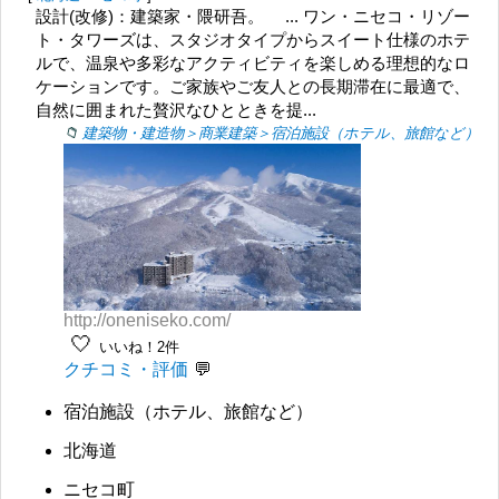
設計(改修)：建築家・隈研吾。 ... ワン・ニセコ・リゾー
ト・タワーズは、スタジオタイプからスイート仕様のホテ
ルで、温泉や多彩なアクティビティを楽しめる理想的なロ
ケーションです。ご家族やご友人との長期滞在に最適で、
自然に囲まれた贅沢なひとときを提...
建築物・建造物＞商業建築＞宿泊施設（ホテル、旅館など）
http://oneniseko.com/
🤍
いいね！2件
クチコミ・評価
宿泊施設（ホテル、旅館など）
北海道
ニセコ町