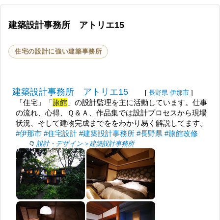
建築設計事務所 アトリエ15
住宅の設計に強い建築事務所
建築設計事務所 アトリエ15
[
長野県
伊那市
]
「住宅」「
旅館
」の設計監理を主に活動しています。仕事
の流れ、心得、Ｑ＆Ａ、作品集では設計プロセスから現場
状況、そして建物完成までををわかり易く解説してます。
#伊那市
#住宅設計
#建築設計事務所
#長野県
#旅館改修
設計・デザイン＞建築設計事務所