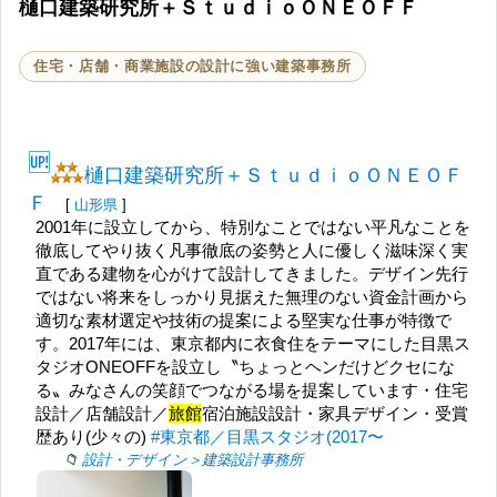
樋口建築研究所＋ＳｔｕｄｉｏＯＮＥＯＦＦ
住宅・店舗・商業施設の設計に強い建築事務所
🆙
樋口建築研究所＋ＳｔｕｄｉｏＯＮＥＯＦ
Ｆ
[
山形県
]
2001年に設立してから、特別なことではない平凡なことを
徹底してやり抜く凡事徹底の姿勢と人に優しく滋味深く実
直である建物を心がけて設計してきました。デザイン先行
ではない将来をしっかり見据えた無理のない資金計画から
適切な素材選定や技術の提案による堅実な仕事が特徴で
す。2017年には、東京都内に衣食住をテーマにした目黒ス
タジオONEOFFを設立し〝ちょっとヘンだけどクセにな
る〟みなさんの笑顔でつながる場を提案しています・住宅
設計／店舗設計／
旅館
宿泊施設設計・家具デザイン・受賞
歴あり(少々の)
#東京都／目黒スタジオ(2017〜
設計・デザイン＞建築設計事務所