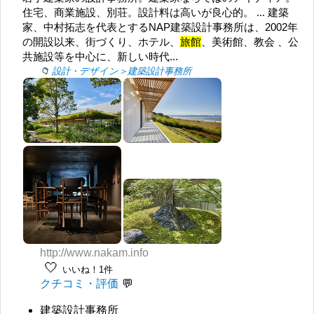
住宅、商業施設、別荘。設計料は高いが良心的。 ... 建築
家、中村拓志を代表とするNAP建築設計事務所は、2002年
の開設以来、街づくり、ホテル、
旅館
、美術館、教会 、公
共施設等を中心に、新しい時代...
設計・デザイン＞建築設計事務所
http://www.nakam.info
🤍
いいね！1件
クチコミ・評価
建築設計事務所