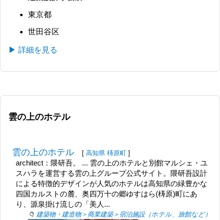
東京都
世田谷区
▶ 詳細を見る
雲の上のホテル
雲の上のホテル
[
高知県
梼原町
]
architect：隈研吾。 ... 雲の上のホテルと別館マルシェ・ユ
スハラを運営する雲の上グループ公式サイト。隈研吾設計
による特徴的デザインが人気のホテルは高知県の緑豊かな
四国カルストの麓、奥四万十の郷ゆすはら(梼原)町にあ
り、源泉掛け流しの「美人...
建築物・建造物＞商業建築＞宿泊施設（ホテル、旅館など）