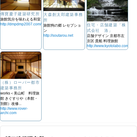
傳寶慶子建築研究所
大森創太郎建築事務
旅館気分を味わえる和室
所
http://dmpdmp2007.com/
住宅・店舗建築「株
旅館狗の郷 レセプショ
式会社 洛」
ン
http://soutarou.net
店舗デザイン 京都市左
京区 貴船 料理旅館
http://www.kyotolabo.com
（株）ローバー都市
建築事務所
works＜美山町 料理旅
館 きぐすりや（本館・
別館）改修...
http://www.rover-
archi.com