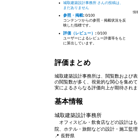
城取建築設計事務所 さんの投稿は、
まだありません
参照・掲載
:
0/100
コンテンツからの参照・掲載状況を反
映した指標です。
評価（レビュー）
:
0/100
ユーザーによるレビュー評価等をもと
に算出しています。
評価まとめ
城取建築設計事務所は、閲覧数および表
の閲覧数が多く、視覚的な関心を集めて
実によるさらなる評価向上が期待されま
基本情報
城取建築設計事務所
オフィスビル・飲食店などの設計はも
院、ホテル・旅館などの設計・施工監理
長野県