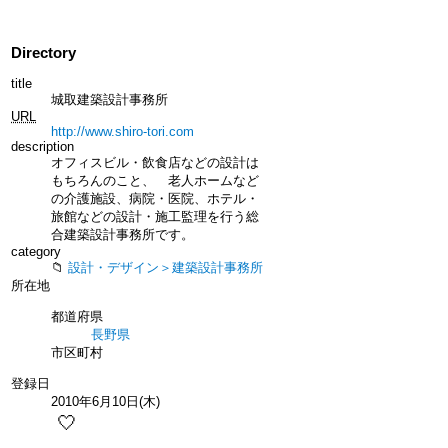
Directory
title
城取建築設計事務所
URL
http://www.shiro-tori.com
description
オフィスビル・飲食店などの設計は
もちろんのこと、 老人ホームなど
の介護施設、病院・医院、ホテル・
旅館などの設計・施工監理を行う総
合建築設計事務所です。
category
設計・デザイン＞建築設計事務所
所在地
都道府県
長野県
市区町村
登録日
2010年6月10日(木)
🤍