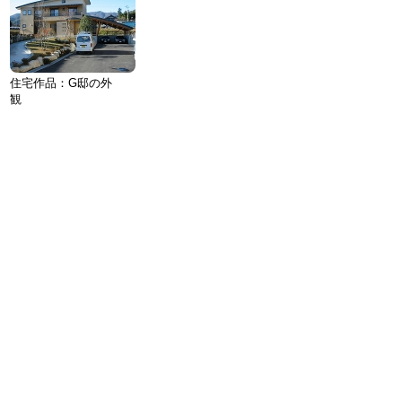
住宅作品：G邸の外
観