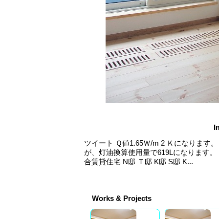
I
ツイート Ｑ値1.65Ｗ/m 2 Ｋになります。
が、灯油換算使用量で619Lになります。 仙台市
合賃貸住宅 N邸 Ｔ邸 K邸 S邸 K...
Works & Projects