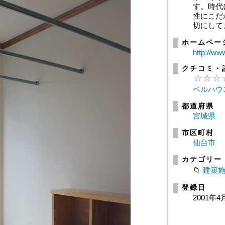
す。時代
性にこだ
切にして
ホームペー
http://ww
クチコミ・
ベルハウ
都道府県
宮城県
市区町村
仙台市
カテゴリー
建築
登録日
2001年4