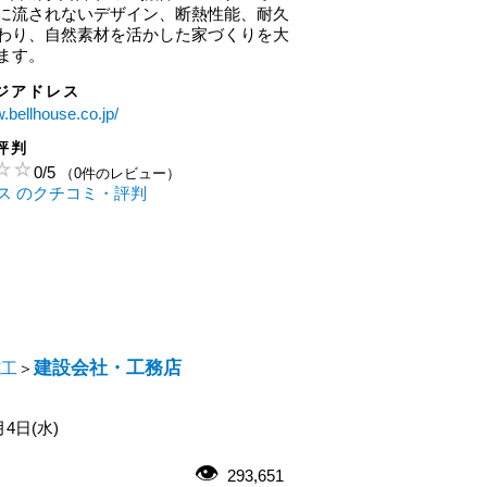
に流されないデザイン、断熱性能、耐久
わり、自然素材を活かした家づくりを大
ます。
ジアドレス
w.bellhouse.co.jp/
評判
0
/
5
（0件のレビュー）
ス のクチコミ・評判
建設会社・工務店
施工
＞
月4日(水)
293,651