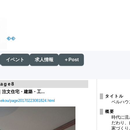
👀
イベント
求人情報
＋Post
mage8
｜注文住宅・建築・工...
タイトル
p/sekou/page20170223081824.html
ベルハウ
概要
時代に流
だわり、
家づくり