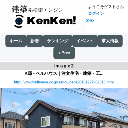
ようこそゲストさん
ログイン
👀
ホーム
新着
ランキング
イベント
求人情報
＋Post
Image2
K邸 - ベルハウス｜注文住宅・建築・工...
http://www.bellhouse.co.jp/sekou/page20161227082313.html