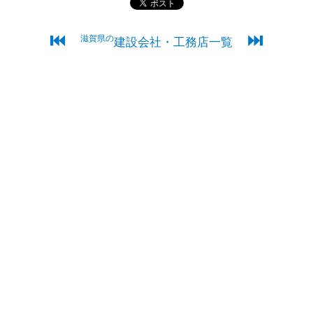
⏮
⏭
滋賀県の
建設会社・工務店一覧