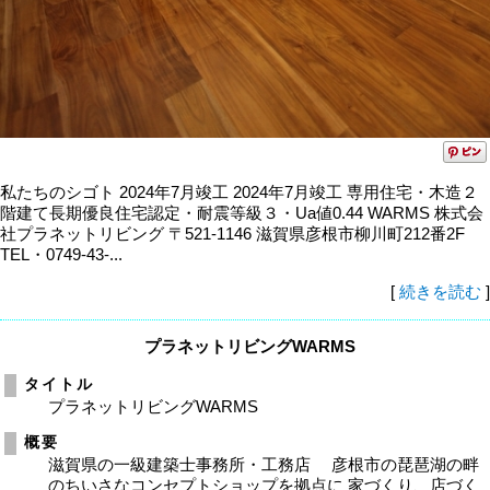
私たちのシゴト 2024年7月竣工 2024年7月竣工 専用住宅・木造２
階建て長期優良住宅認定・耐震等級３・Ua値0.44 WARMS 株式会
社プラネットリビング 〒521-1146 滋賀県彦根市柳川町212番2F
TEL・0749-43-...
[
続きを読む
]
プラネットリビングWARMS
タイトル
プラネットリビングWARMS
概要
滋賀県の一級建築士事務所・工務店 彦根市の琵琶湖の畔
のちいさなコンセプトショップを拠点に 家づくり、店づく