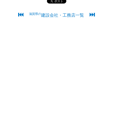
⏮
⏭
滋賀県の
建設会社・工務店一覧