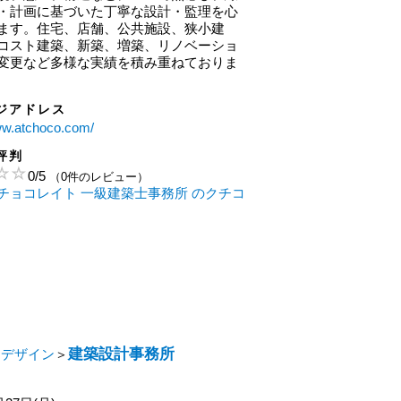
・計画に基づいた丁寧な設計・監理を心
ます。住宅、店舗、公共施設、狭小建
コスト建築、新築、増築、リノベーショ
変更など多様な実績を積み重ねておりま
ジアドレス
ww.atchoco.com/
評判
0
/
5
（0件のレビュー）
チョコレイト 一級建築士事務所 のクチコ
建築設計事務所
・デザイン
＞