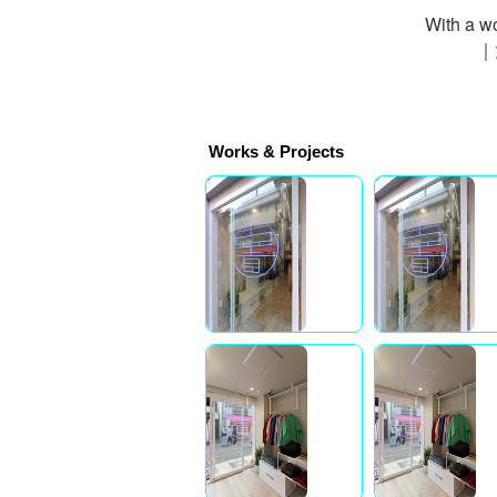
With a w
｜大
Works & Projects