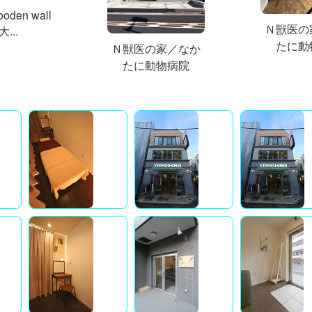
ooden wall
Ｎ獣医の
...
たに動
Ｎ獣医の家／なか
たに動物病院