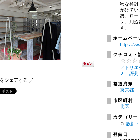
密な検討
がけてい
築、ロー
ン、用途
す。
ホームペー
https://w
クチコミ・
アトリエ
ミ・評判
報をシェアする ／
都道府県
東京都
市区町村
北区
カテゴリー
設計
登録日