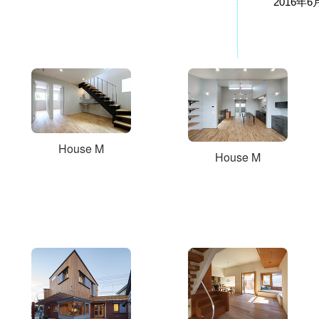
2016年6
House M
House M