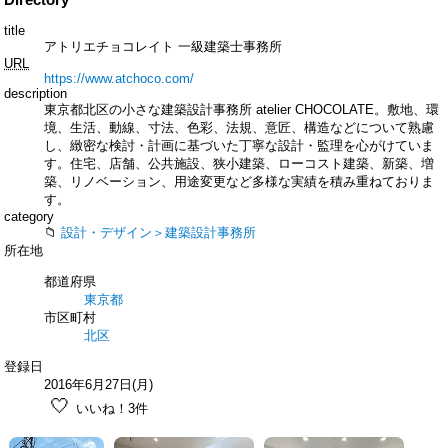
title
アトリエチョコレイト 一級建築士事務所
URL
https://www.atchoco.com/
description
東京都北区の小さな建築設計事務所 atelier CHOCOLATE。敷地、環
境、生活、動線、寸法、色彩、法規、意匠、構造などについて熟慮
し、緻密な検討・計画に基づいた丁寧な設計・監理を心がけていま
す。住宅、店舗、公共施設、狭小建築、ローコスト建築、新築、増
築、リノベーション、用途変更など多様な実績を積み重ねておりま
す。
category
設計・デザイン＞建築設計事務所
所在地
都道府県
東京都
市区町村
北区
登録日
2016年6月27日(月)
🤍
いいね！3件