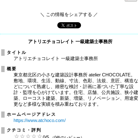
＼ この情報をシェアする ／
アトリエチョコレイト 一級建築士事務所
タイトル
アトリエチョコレイト 一級建築士事務所
概要
東京都北区の小さな建築設計事務所 atelier CHOCOLATE。
敷地、環境、生活、動線、寸法、色彩、法規、意匠、構造
どについて熟慮し、緻密な検討・計画に基づいた丁寧な設
計・監理を心がけています。住宅、店舗、公共施設、狭小
築、ローコスト建築、新築、増築、リノベーション、用途
更など多様な実績を積み重ねております。
ホームページアドレス
https://www.atchoco.com/
クチコミ・評判
0
/
5
（0件のレビュー）