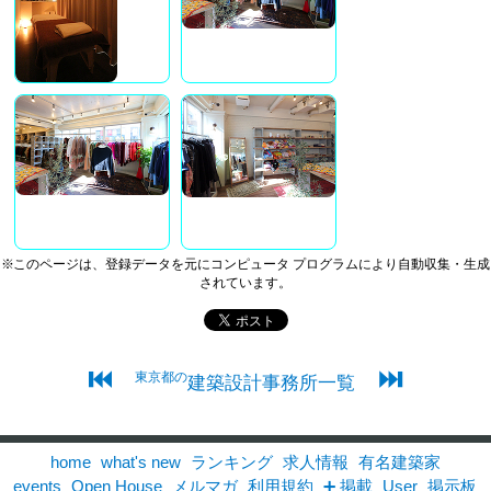
※このページは、登録データを元にコンピュータ プログラムにより自動収集・生成
されています。
⏮
⏭
東京都の
建築設計事務所一覧
home
what's new
ランキング
求人情報
有名建築家
events
Open House
メルマガ
利用規約
➕ 掲載
User
掲示板