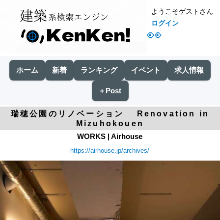
ようこそゲストさん
ログイン
👀
ホーム
新着
ランキング
イベント
求人情報
＋Post
瑞穂公園のリノベーション Renovation in
Mizuhokouen
WORKS | Airhouse
https://airhouse.jp/archives/