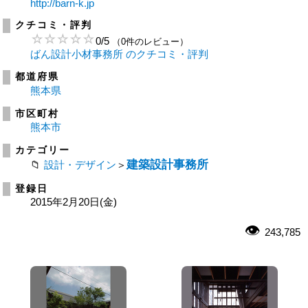
http://barn-k.jp
クチコミ・評判
0
/
5
（0件のレビュー）
ばん設計小材事務所 のクチコミ・評判
都道府県
熊本県
市区町村
熊本市
カテゴリー
建築設計事務所
設計・デザイン
＞
登録日
2015年2月20日(金)
243,785