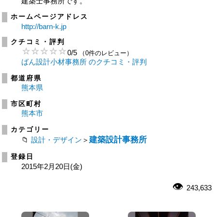
建築士事務所です。
ホームページアドレス
http://barn-k.jp
クチコミ・評判
0
/
5
（0件のレビュー）
ばん設計小材事務所 のクチコミ・評判
都道府県
熊本県
市区町村
熊本市
カテゴリー
建築設計事務所
設計・デザイン
＞
登録日
2015年2月20日(金)
243,633