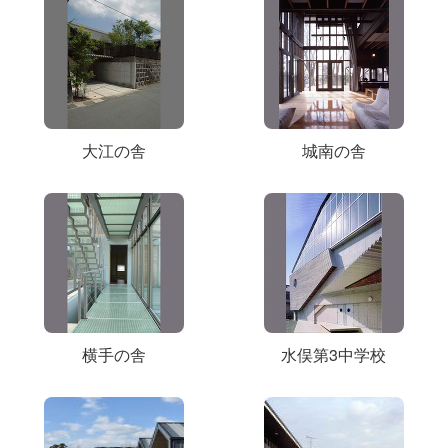
大江の舎
城南の舎
横手の舎
水俣第3中学校