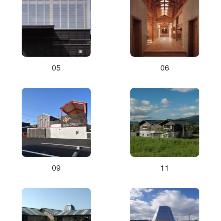
05
06
09
11