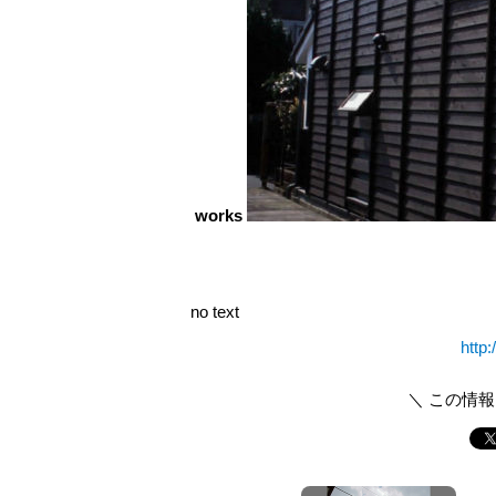
works
no text
http:
＼ この情