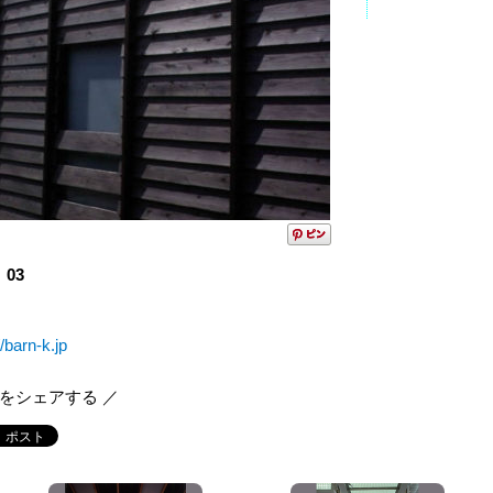
03
//barn-k.jp
報をシェアする ／