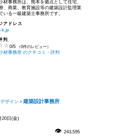
小材事務所は、熊本を拠点として住宅、
療、商業、教育施設等の建築設計監理業
ている一級建築士事務所です。
ジアドレス
-k.jp
評判
0
/
5
（0件のレビュー）
小材事務所 のクチコミ・評判
建築設計事務所
・デザイン
＞
月20日(金)
243,595