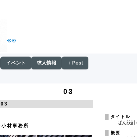
👀
イベント
求人情報
＋Post
03
03
タイトル
ばん設計
計小材事務所
概要