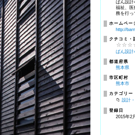
ばん設計
福祉、医
務を行っ
ホームペー
http://barn
クチコミ・
ばん設計
都道府県
熊本県
市区町村
熊本市
カテゴリー
設計
登録日
2015年2