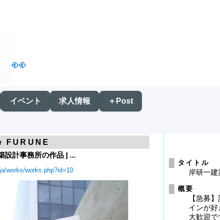
👀
イベント
求人情報
＋Post
e FURUNE
計事務所の作品 | ...
タイトル
p/ja/works/works.php?id=10
岸研一建
概要
【急募】
インが好
大歓迎で