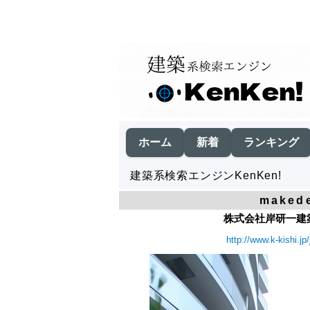
ホーム
新着
ランキング
建築系検索エンジンKenKen!
maked
株式会社岸研一建築設
http://www.k-kishi.j