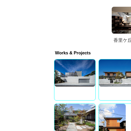
香里ケ
Works & Projects