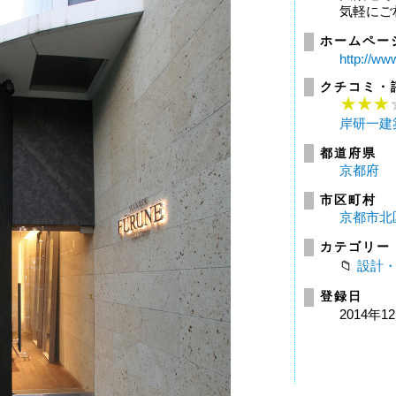
気軽にご
ホームペー
http://www
クチコミ・
岸研一建
都道府県
京都府
市区町村
京都市北
カテゴリー
設計
登録日
2014年1