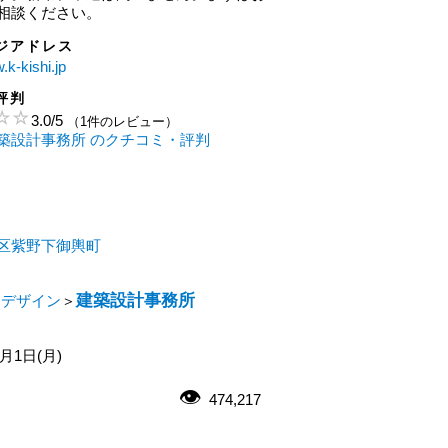
相談ください。
ジアドレス
.k-kishi.jp
評判
3.0
/
5
（1件のレビュー）
築設計事務所 のクチコミ・評判
区紫野下御輿町
建築設計事務所
・デザイン
＞
2月1日(月)
474,217