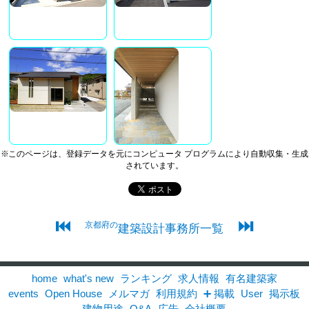
※このページは、登録データを元にコンピュータ プログラムにより自動収集・生成
されています。
⏮
⏭
京都府の
建築設計事務所一覧
home
what's new
ランキング
求人情報
有名建築家
events
Open House
メルマガ
利用規約
➕ 掲載
User
掲示板
建物用途
Q&A
広告
会社概要