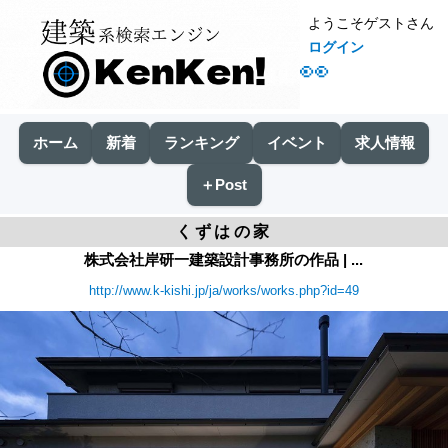
ようこそゲストさん
ログイン
👀
ホーム
新着
ランキング
イベント
求人情報
＋Post
くずはの家
株式会社岸研一建築設計事務所の作品 | ...
http://www.k-kishi.jp/ja/works/works.php?id=49