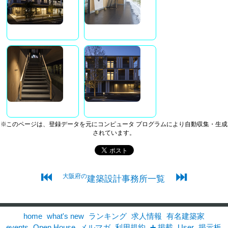
※このページは、登録データを元にコンピュータ プログラムにより自動収集・生成
されています。
⏮
⏭
大阪府の
建築設計事務所一覧
home
what's new
ランキング
求人情報
有名建築家
events
Open House
メルマガ
利用規約
➕ 掲載
User
掲示板