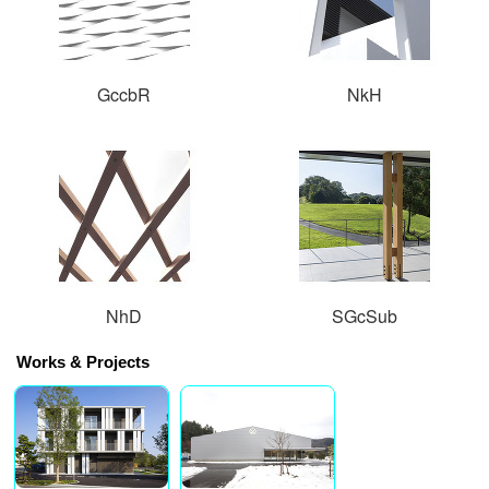
GccbR
NkH
NhD
SGcSub
Works & Projects