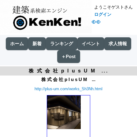
ようこそゲストさん
ログイン
👀
ホーム
新着
ランキング
イベント
求人情報
＋Post
株 式 会 社 p l u s U M ...
株 式 会 社 p l u s U M ...
http://plus-um.com/works_Sh3Nh.html