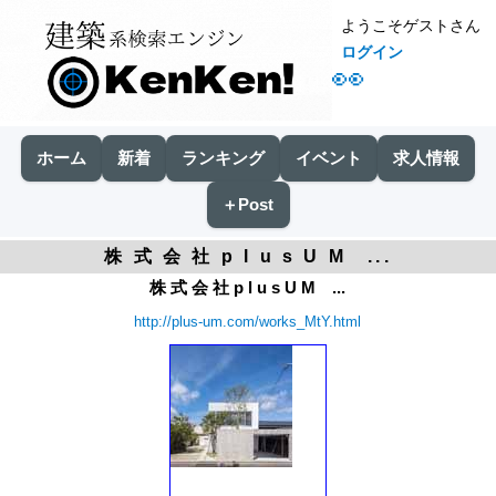
ようこそゲストさん
ログイン
👀
ホーム
新着
ランキング
イベント
求人情報
＋Post
株 式 会 社 p l u s U M ...
株 式 会 社 p l u s U M ...
http://plus-um.com/works_MtY.html