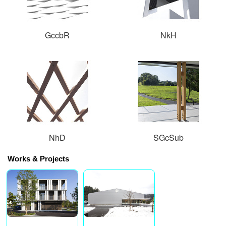
GccbR
NkH
NhD
SGcSub
Works & Projects