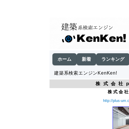
ホーム
新着
ランキング
建築系検索エンジンKenKen!
株 式 会 社 p 
株 式 会 社 p
http://plus-um