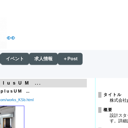
👀
イベント
求人情報
＋Post
l u s U M ...
 l u s U M ...
タイトル
.com/works_KSb.html
株式会社p
概要
設計スタ
す。詳細