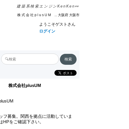
建築系検索エンジンKenKen👀
株 式 会 社 p l u s U M ... 大阪府 大阪市
ようこそゲストさん
ログイン
株式会社plusUM
lusUM
ッフ募集。関西を拠点に活動していま
はHPをご確認下さい。