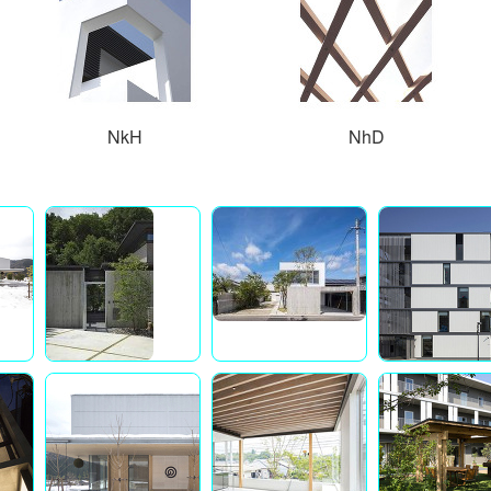
NkH
NhD