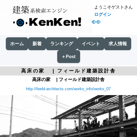
ようこそゲストさん
ログイン
👀
ホーム
新着
ランキング
イベント
求人情報
＋Post
高床の家 | フィールド建築設計舎
高床の家 | フィールド建築設計舎
http://feeld-architects.com/works_info/works_07