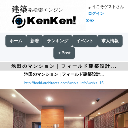
ようこそゲストさん
ログイン
👀
ホーム
新着
ランキング
イベント
求人情報
＋Post
池田のマンション | フィールド建築設計...
池田のマンション | フィールド建築設計...
http://feeld-architects.com/works_info/works_15