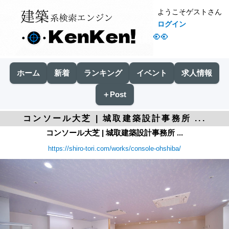
ようこそゲストさん
ログイン
👀
ホーム
新着
ランキング
イベント
求人情報
＋Post
コンソール大芝 | 城取建築設計事務所 ...
コンソール大芝 | 城取建築設計事務所 ...
https://shiro-tori.com/works/console-ohshiba/