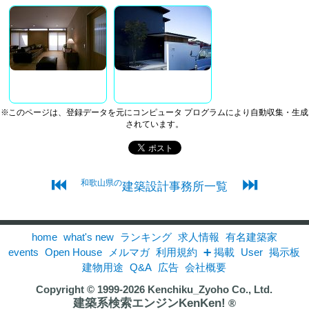
※このページは、登録データを元にコンピュータ プログラムにより自動収集・生成
されています。
⏮
⏭
和歌山県の
建築設計事務所一覧
home
what's new
ランキング
求人情報
有名建築家
events
Open House
メルマガ
利用規約
➕ 掲載
User
掲示板
建物用途
Q&A
広告
会社概要
Copyright © 1999-2026
Kenchiku_Zyoho Co., Ltd.
建築系検索エンジンKenKen!
®