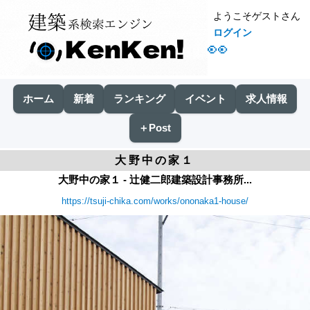
ようこそゲストさん
ログイン
👀
ホーム
新着
ランキング
イベント
求人情報
＋Post
大野中の家１
大野中の家１ - 辻健二郎建築設計事務所...
https://tsuji-chika.com/works/ononaka1-house/