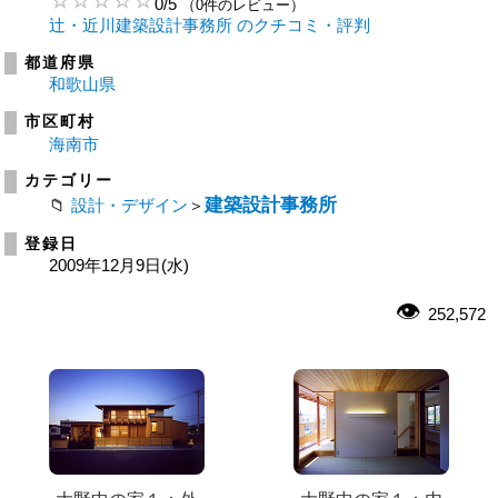
0
/
5
（0件のレビュー）
辻・近川建築設計事務所 のクチコミ・評判
都道府県
和歌山県
市区町村
海南市
カテゴリー
建築設計事務所
設計・デザイン
＞
登録日
2009年12月9日(水)
252,572