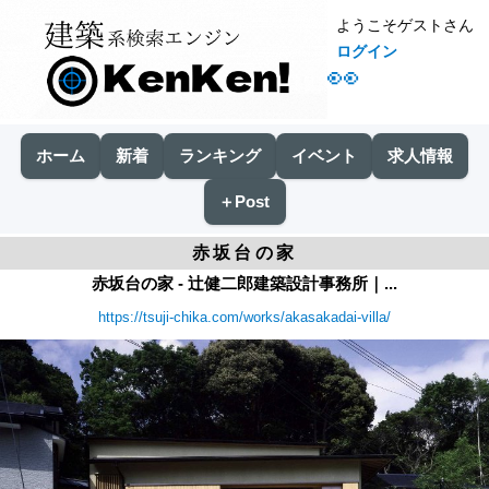
ようこそゲストさん
ログイン
👀
ホーム
新着
ランキング
イベント
求人情報
＋Post
赤坂台の家
赤坂台の家 - 辻健二郎建築設計事務所｜...
https://tsuji-chika.com/works/akasakadai-villa/