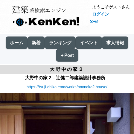
ようこそゲストさん
ログイン
👀
ホーム
新着
ランキング
イベント
求人情報
＋Post
大野中の家２
大野中の家２ - 辻健二郎建築設計事務所...
https://tsuji-chika.com/works/ononaka2-house/