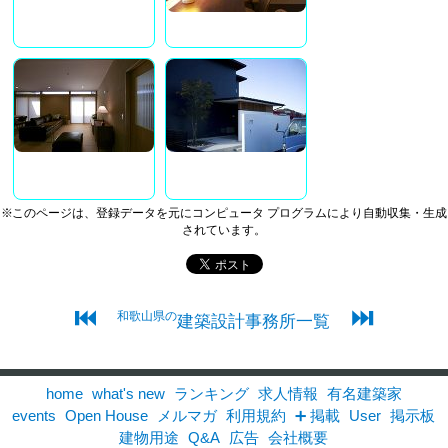
※このページは、登録データを元にコンピュータ プログラムにより自動収集・生成
されています。
⏮
⏭
和歌山県の
建築設計事務所一覧
home
what's new
ランキング
求人情報
有名建築家
events
Open House
メルマガ
利用規約
➕ 掲載
User
掲示板
建物用途
Q&A
広告
会社概要