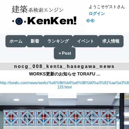
ようこそゲストさん
ログイン
👀
ホーム
新着
ランキング
イベント
求人情報
＋Post
nocg_008_kenta_hasegawa_news
WORKS更新のお知らせ TORAFU ...
http://torafu.com/news/works%e6%9b%b4%e6%96%b0%e3%81%ae%e
133.html