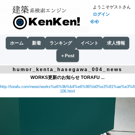
ようこそゲストさん
ログイン
👀
ホーム
新着
ランキング
イベント
求人情報
＋Post
humor_kenta_hasegawa_004_news
WORKS更新のお知らせ TORAFU ...
http://torafu.com/news/works%e6%9b%b4%e6%96%b0%e3%81%ae%e
106.html